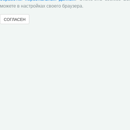
можете в настройках своего браузера.
Интернет-школа
СОГЛАСЕН
Психолого-педагогическая группа
Издания
Приемная комиссия
Целевое обучение в ВолНЦ РАН
Информационно-образовательная среда ВолНЦ
РАН
Часто задаваемые вопросы