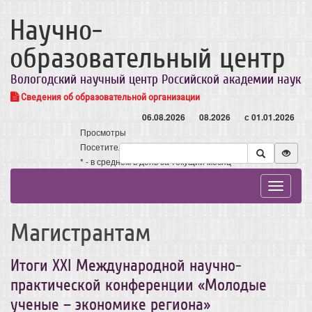
Научно-
образовательный центр
Вологодский научный центр Российской академии наук
Сведения об образовательной организации
06.08.2026
08.2026
с 01.01.2026
Просмотры
Посетители
* - в среднем в день за текущий месяц
Toggle
navigat
Магистрантам
Итоги ХХI Международной научно-
практической конференции «Молодые
ученые – экономике региона»