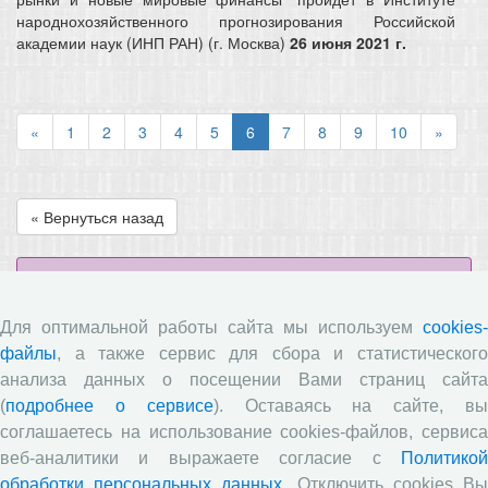
народнохозяйственного прогнозирования Российской
академии наук (ИНП РАН) (г. Москва)
26 июня 2021 г.
«
1
2
3
4
5
6
7
8
9
10
»
« Вернуться назад
НОЦ
Аспирантура
Для оптимальной работы сайта мы используем
cookies-
файлы
, а также сервис для сбора и статистического
Магистратура
анализа данных о посещении Вами страниц сайта
(
подробнее о сервисе
). Оставаясь на сайте, в
Доп. образование
соглашаетесь на использование cookies-файлов, сервиса
веб-аналитики и выражаете согласие с
Политикой
Академический класс
обработки персональных данных
. Отключить cookies В