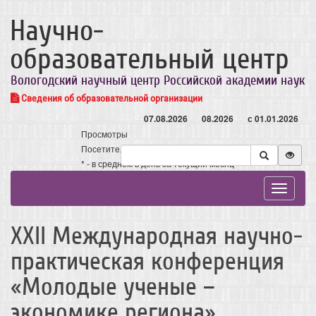
Научно-
образовательный центр
Вологодский научный центр Российской академии наук
Сведения об образовательной организации
07.08.2026
08.2026
с 01.01.2026
Просмотры
Посетители
* - в среднем в день за текущий месяц
Toggle
navigat
ХХII Международная научно-
практическая конференция
«Молодые ученые –
экономике региона»