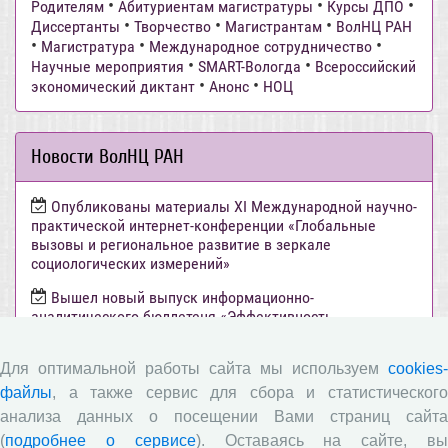
•
•
•
Родителям
Абитуриентам магистратуры
Курсы ДПО
•
•
•
Диссертанты
Творчество
Магистрантам
ВолНЦ РАН
•
•
•
Магистратура
Международное сотрудничество
•
•
Научные мероприятия
SMART-Вологда
Всероссийский
•
•
экономический диктант
Анонс
НОЦ
Новости ВолНЦ РАН
Опубликованы материалы XI Международной научно-
практической интернет-конференции «Глобальные
вызовы и региональное развитие в зеркале
социологических измерений»
Вышел новый выпуск информационно-
аналитического бюллетеня «Эффективность
государственного управления в оценках населения»,
посвященный результатам социологического опроса
Для оптимальной работы сайта мы используем
cookies-
жителей Вологодской области в июне 2026 года
файлы
, а также сервис для сбора и статистического
Развитие академической науки в регионе: круглый
анализа данных о посещении Вами страниц сайта
стол с участием представителей Санкт‑Петербурга и
(
подробнее о сервисе
). Оставаясь на сайте, в
Вологодской области