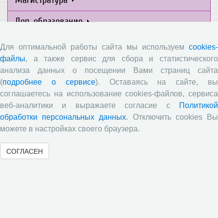
Доп. образование
Академический класс
Для оптимальной работы сайта мы используем
cookies-
файлы
, а также сервис для сбора и статистического
Интернет-школа
анализа данных о посещении Вами страниц сайта
(
подробнее о сервисе
). Оставаясь на сайте, в
Психолого-педагогическая группа
соглашаетесь на использование cookies-файлов, сервиса
веб-аналитики и выражаете согласие с
Политикой
Издания
обработки персональных данных
. Отключить cookies В
можете в настройках своего браузера.
Приемная комиссия
СОГЛАСЕН
Целевое обучение в ВолНЦ РАН
Информационно-образовательная среда ВолНЦ