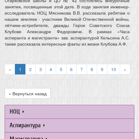
Огарковской школы и ЦО № 42 состоялись внеурочные
занятия, посвященные этой дате. В ходе занятия инженер-
исследователь НОЦ Мясникова В.В. рассказала ребятам о
нашем земляке - участнике Великой Отечественной войны,
лётчике-истребителе, дважды Герое Советского Союза
Клубове Александре Федоровиче. В рамках «Часа
аспиранта и магистранта» зав. аспирантурой Кельсина А.С.
также рассказала интересные факты из жизни Клубова А.Ф.
«
1
2
3
4
5
6
7
8
9
10
»
« Вернуться назад
НОЦ
Аспирантура
Магистратура