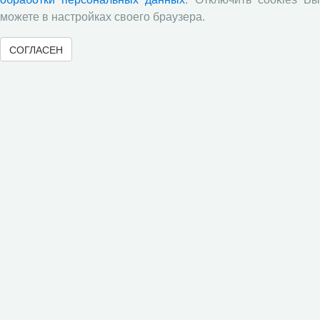
можете в настройках своего браузера.
Опросы по итогам обучения
СОГЛАСЕН
Открытая олимпиада по экономике
Новостные тэги
•
•
Экскурсии
Психолого-педагогическая группа
Время
•
•
•
•
каникул
Семинары
Научная жизнь
Конференции
•
•
Дискуссионный клуб
Тематические недели
Летняя
•
•
интернет-олимпиада
Экономический лекторий
•
•
Конкурсы НИР и ЭССЕ
Достижения
Конференции
•
•
•
ВолНЦ РАН
Мероприятия
Открытая олимпиада
•
•
Аспирантам
Абитуриентам аспирантуры
Совет
•
•
•
молодых ученых
Школьникам
Конкурсы
Научные
•
•
журналы
Участие в научных мероприятиях
•
•
•
Родителям
Абитуриентам магистратуры
Курсы ДПО
•
•
•
Диссертанты
Творчество
Магистрантам
ВолНЦ РАН
•
•
•
Магистратура
Международное сотрудничество