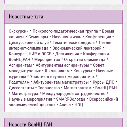
Новостные тэги
•
•
Экскурсии
Психолого-педагогическая группа
Время
•
•
•
•
каникул
Семинары
Научная жизнь
Конференции
•
•
Дискуссионный клуб
Тематические недели
Летняя
•
•
интернет-олимпиада
Экономический лекторий
•
•
Конкурсы НИР и ЭССЕ
Достижения
Конференции
•
•
•
ВолНЦ РАН
Мероприятия
Открытая олимпиада
•
•
Аспирантам
Абитуриентам аспирантуры
Совет
•
•
•
молодых ученых
Школьникам
Конкурсы
Научные
•
•
журналы
Участие в научных мероприятиях
•
•
•
Родителям
Абитуриентам магистратуры
Курсы ДПО
•
•
•
Диссертанты
Творчество
Магистрантам
ВолНЦ РАН
•
•
•
Магистратура
Международное сотрудничество
•
•
Научные мероприятия
SMART-Вологда
Всероссийский
•
•
экономический диктант
Анонс
НОЦ
Новости ВолНЦ РАН