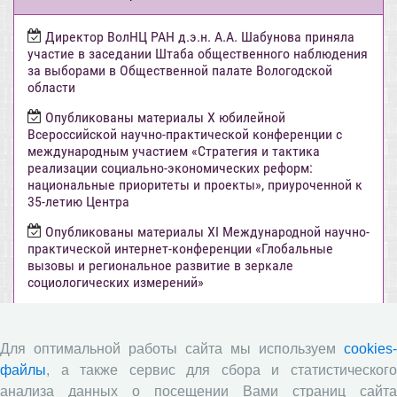
Директор ВолНЦ РАН д.э.н. А.А. Шабунова приняла
участие в заседании Штаба общественного наблюдения
за выборами в Общественной палате Вологодской
области
Опубликованы материалы X юбилейной
Всероссийской научно-практической конференции с
международным участием «Стратегия и тактика
реализации социально-экономических реформ:
национальные приоритеты и проекты», приуроченной к
35-летию Центра
Опубликованы материалы XI Международной научно-
практической интернет-конференции «Глобальные
вызовы и региональное развитие в зеркале
социологических измерений»
Вышел новый выпуск информационно-
аналитического бюллетеня «Эффективность
государственного управления в оценках населения»,
Для оптимальной работы сайта мы используем
cookies-
посвященный результатам социологического опроса
файлы
, а также сервис для сбора и статистического
жителей Вологодской области в июне 2026 года
анализа данных о посещении Вами страниц сайта