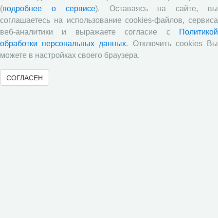
Развитие академической науки в регионе: круглый
(
подробнее о сервисе
). Оставаясь на сайте, в
стол с участием представителей Санкт‑Петербурга и
соглашаетесь на использование cookies-файлов, сервиса
Вологодской области
веб-аналитики и выражаете согласие с
Политикой
Все сообщения »
обработки персональных данных
. Отключить cookies В
можете в настройках своего браузера.
Объявления
СОГЛАСЕН
Стартовал прием заявок на XI Всероссийский
конкурс научно-исследовательских работ студентов и
аспирантов!
Приглашаем принять участие в XXVIII
Международном конкурсе научных работ молодежи по
экономике
ВНИМАНИЕ!
ХХII Международная научно-практическая
конференция «Молодые ученые – экономике региона»
Завершился заочный этап Открытой олимпиады по