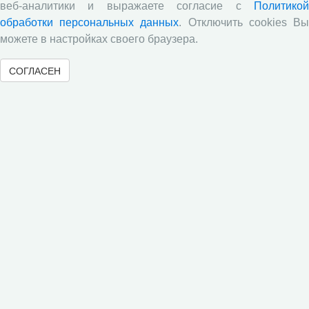
веб-аналитики и выражаете согласие с
Политикой
Информационно-образовательная среда ВолНЦ
обработки персональных данных
. Отключить cookies В
РАН
можете в настройках своего браузера.
СОГЛАСЕН
Часто задаваемые вопросы
Опросы по итогам обучения
Открытая олимпиада по экономике
Новостные тэги
•
•
Экскурсии
Психолого-педагогическая группа
Время
•
•
•
•
каникул
Семинары
Научная жизнь
Конференции