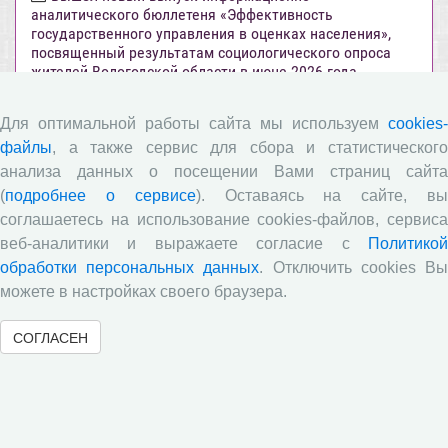
аналитического бюллетеня «Эффективность
государственного управления в оценках населения»,
посвященный результатам социологического опроса
жителей Вологодской области в июне 2026 года
Развитие академической науки в регионе: круглый
Для оптимальной работы сайта мы используем
cookies-
стол с участием представителей Санкт‑Петербурга и
Вологодской области
файлы
, а также сервис для сбора и статистического
анализа данных о посещении Вами страниц сайта
Все сообщения »
(
подробнее о сервисе
). Оставаясь на сайте, в
соглашаетесь на использование cookies-файлов, сервиса
Объявления
веб-аналитики и выражаете согласие с
Политикой
обработки персональных данных
. Отключить cookies В
можете в настройках своего браузера.
Стартовал прием заявок на XI Всероссийский
конкурс научно-исследовательских работ студентов и
аспирантов!
СОГЛАСЕН
Приглашаем принять участие в XXVIII
Международном конкурсе научных работ молодежи по
экономике
ВНИМАНИЕ!