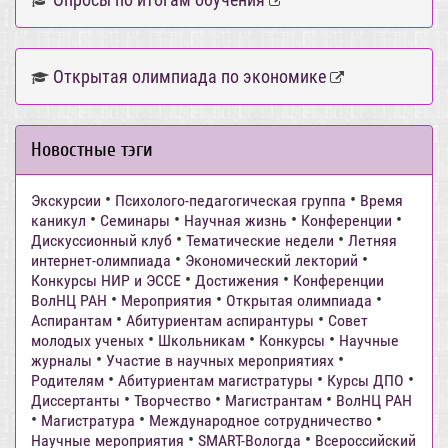
Открытая олимпиада по экономике
Новостные тэги
•
•
Экскурсии
Психолого-педагогическая группа
Время
•
•
•
•
каникул
Семинары
Научная жизнь
Конференции
•
•
Дискуссионный клуб
Тематические недели
Летняя
•
•
интернет-олимпиада
Экономический лекторий
•
•
Конкурсы НИР и ЭССЕ
Достижения
Конференции
•
•
•
ВолНЦ РАН
Мероприятия
Открытая олимпиада
•
•
Аспирантам
Абитуриентам аспирантуры
Совет
•
•
•
молодых ученых
Школьникам
Конкурсы
Научные
•
•
журналы
Участие в научных мероприятиях
•
•
•
Родителям
Абитуриентам магистратуры
Курсы ДПО
•
•
•
Диссертанты
Творчество
Магистрантам
ВолНЦ РАН
•
•
•
Магистратура
Международное сотрудничество
•
•
Научные мероприятия
SMART-Вологда
Всероссийский