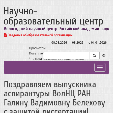
Научно-
образовательный центр
Вологодский научный центр Российской академии наук
Сведения об образовательной организации
08.08.2026
08.2026
с 01.01.2026
Просмотры
Посетители
* - в среднем в день за текущий месяц
Toggle
navigat
Поздравляем выпускника
аспирантуры ВолНЦ РАН
Галину Вадимовну Белехову
с защитой диссертации!