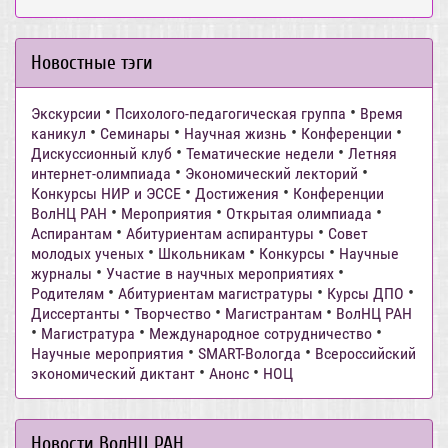
Новостные тэги
•
•
Экскурсии
Психолого-педагогическая группа
Время
•
•
•
•
каникул
Семинары
Научная жизнь
Конференции
•
•
Дискуссионный клуб
Тематические недели
Летняя
•
•
интернет-олимпиада
Экономический лекторий
•
•
Конкурсы НИР и ЭССЕ
Достижения
Конференции
•
•
•
ВолНЦ РАН
Мероприятия
Открытая олимпиада
•
•
Аспирантам
Абитуриентам аспирантуры
Совет
•
•
•
молодых ученых
Школьникам
Конкурсы
Научные
•
•
журналы
Участие в научных мероприятиях
•
•
•
Родителям
Абитуриентам магистратуры
Курсы ДПО
•
•
•
Диссертанты
Творчество
Магистрантам
ВолНЦ РАН
•
•
•
Магистратура
Международное сотрудничество
•
•
Научные мероприятия
SMART-Вологда
Всероссийский
•
•
экономический диктант
Анонс
НОЦ
Новости ВолНЦ РАН