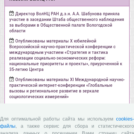
Директор ВолНЦ РАН д.э.н. А.А. Шабунова приняла
участие в заседании Штаба общественного наблюдения
за выборами в Общественной палате Вологодской
области
Опубликованы материалы X юбилейной
Всероссийской научно-практической конференции с
международным участием «Стратегия и тактика
реализации социально-экономических реформ:
национальные приоритеты и проекты», приуроченной к
35-летию Центра
Опубликованы материалы XI Международной научно-
практической интернет-конференции «Глобальные
вызовы и региональное развитие в зеркале
социологических измерений»
Вышел новый выпуск информационно-
аналитического бюллетеня «Эффективность
государственного управления в оценках населения»,
Для оптимальной работы сайта мы используем
cookies-
посвященный результатам социологического опроса
файлы
, а также сервис для сбора и статистического
жителей Вологодской области в июне 2026 года
анализа данных о посещении Вами страниц сайта