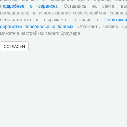
Развитие академической науки в регионе: круглый
(
подробнее о сервисе
). Оставаясь на сайте, в
стол с участием представителей Санкт‑Петербурга и
соглашаетесь на использование cookies-файлов, сервиса
Вологодской области
веб-аналитики и выражаете согласие с
Политикой
Все сообщения »
обработки персональных данных
. Отключить cookies В
можете в настройках своего браузера.
Объявления
СОГЛАСЕН
Стартовал прием заявок на XI Всероссийский
конкурс научно-исследовательских работ студентов и
аспирантов!
Приглашаем принять участие в XXVIII
Международном конкурсе научных работ молодежи по
экономике
ВНИМАНИЕ!
ХХII Международная научно-практическая
конференция «Молодые ученые – экономике региона»
Завершился заочный этап Открытой олимпиады по