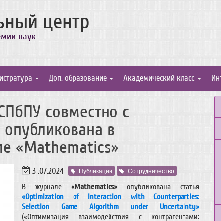
ьный центр
емии наук
истратура
Доп. образование
Академический класс
Ин
СПбПУ совместно с
 опубликована в
е «Mathematics»
31.07.2024
Публикации
Сотрудничество
В журнале
«Mathematics»
опубликована статья
«Optimization of Interaction with Counterparties:
Selection Game Algorithm under Uncertainty»
(«Оптимизация взаимодействия с контрагентами: