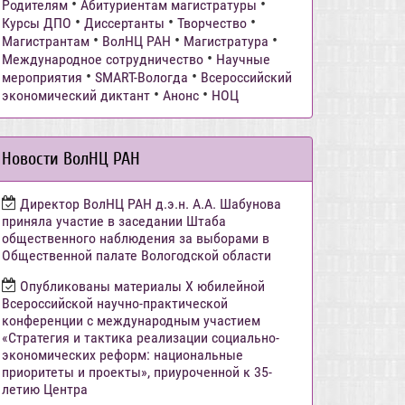
•
•
Родителям
Абитуриентам магистратуры
•
•
•
Курсы ДПО
Диссертанты
Творчество
•
•
•
Магистрантам
ВолНЦ РАН
Магистратура
•
Международное сотрудничество
Научные
•
•
мероприятия
SMART-Вологда
Всероссийский
•
•
экономический диктант
Анонс
НОЦ
Новости ВолНЦ РАН
Директор ВолНЦ РАН д.э.н. А.А. Шабунова
приняла участие в заседании Штаба
общественного наблюдения за выборами в
Общественной палате Вологодской области
Опубликованы материалы X юбилейной
Всероссийской научно-практической
конференции с международным участием
«Стратегия и тактика реализации социально-
экономических реформ: национальные
приоритеты и проекты», приуроченной к 35-
летию Центра