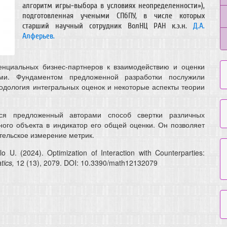
алгоритм игры-выбора в условиях неопределенности»),
подготовленная учеными СПбПУ, в числе которых
старший научный сотрудник ВолНЦ РАН к.э.н.
Д.А.
Алферьев.
енциальных бизнес-партнеров к взаимодействию и оценки
ами. Фундаментом предложенной разработки послужили
одология интегральных оценок и некоторые аспекты теории
я предложенный авторами способ свертки различных
ого объекта в индикатор его общей оценки. Он позволяет
тельское измерение метрик.
lo U. (2024). Optimization of Interaction with Counterparties:
ics,
12 (13), 2079. DOI: 10.3390/math12132079