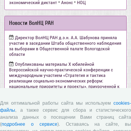
•
•
экономический диктант
Анонс
НОЦ
Новости ВолНЦ РАН
Директор ВолНЦ РАН д.э.н. А.А. Шабунова приняла
участие в заседании Штаба общественного наблюдения
за выборами в Общественной палате Вологодской
области
Опубликованы материалы X юбилейной
Всероссийской научно-практической конференции с
международным участием «Стратегия и тактика
реализации социально-экономических реформ:
национальные приоритеты и проекты», приуроченной к
35-летию Центра
Опубликованы материалы XI Международной научно-
Для оптимальной работы сайта мы используем
cookies-
практической интернет-конференции «Глобальные
файлы
, а также сервис для сбора и статистического
вызовы и региональное развитие в зеркале
анализа данных о посещении Вами страниц сайта
социологических измерений»
(
подробнее о сервисе
). Оставаясь на сайте, в
Вышел новый выпуск информационно-