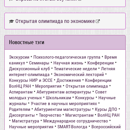
Открытая олимпиада по экономике
Новостные тэги
•
•
Экскурсии
Психолого-педагогическая группа
Время
•
•
•
•
каникул
Семинары
Научная жизнь
Конференции
•
•
Дискуссионный клуб
Тематические недели
Летняя
•
•
интернет-олимпиада
Экономический лекторий
•
•
Конкурсы НИР и ЭССЕ
Достижения
Конференции
•
•
•
ВолНЦ РАН
Мероприятия
Открытая олимпиада
•
•
Аспирантам
Абитуриентам аспирантуры
Совет
•
•
•
молодых ученых
Школьникам
Конкурсы
Научные
•
•
журналы
Участие в научных мероприятиях
•
•
•
Родителям
Абитуриентам магистратуры
Курсы ДПО
•
•
•
Диссертанты
Творчество
Магистрантам
ВолНЦ РАН
•
•
•
Магистратура
Международное сотрудничество
•
•
Научные мероприятия
SMART-Вологда
Всероссийский