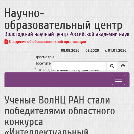
Научно-
образовательный центр
Вологодский научный центр Российской академии наук
Сведения об образовательной организации
08.08.2026
08.2026
с 01.01.2026
Просмотры
Посетители
* - в среднем в день за текущий месяц
Toggle
navigat
Ученые ВолНЦ РАН стали
победителями областного
конкурса
«Интеллектуальный