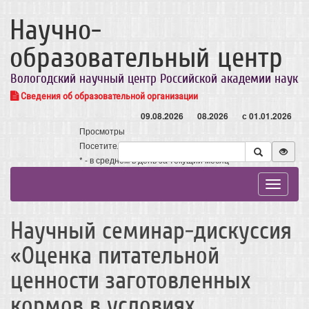
Научно-
образовательный центр
Вологодский научный центр Российской академии наук
Сведения об образовательной организации
09.08.2026
08.2026
с 01.01.2026
Просмотры
Посетители
* - в среднем в день за текущий месяц
Toggle
navigat
Научный семинар-дискуссия
«Оценка питательной
ценности заготовленных
кормов в условиях