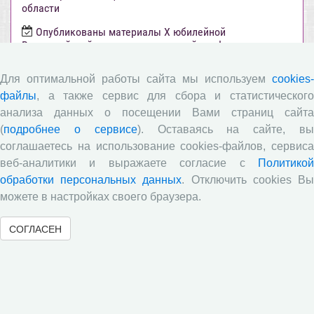
области
Опубликованы материалы X юбилейной
Всероссийской научно-практической конференции с
международным участием «Стратегия и тактика
реализации социально-экономических реформ:
Для оптимальной работы сайта мы используем
cookies-
национальные приоритеты и проекты», приуроченной к
файлы
, а также сервис для сбора и статистического
35-летию Центра
анализа данных о посещении Вами страниц сайта
Опубликованы материалы XI Международной научно-
(
подробнее о сервисе
). Оставаясь на сайте, в
практической интернет-конференции «Глобальные
соглашаетесь на использование cookies-файлов, сервиса
вызовы и региональное развитие в зеркале
социологических измерений»
веб-аналитики и выражаете согласие с
Политикой
обработки персональных данных
. Отключить cookies В
Вышел новый выпуск информационно-
можете в настройках своего браузера.
аналитического бюллетеня «Эффективность
государственного управления в оценках населения»,
посвященный результатам социологического опроса
СОГЛАСЕН
жителей Вологодской области в июне 2026 года
Развитие академической науки в регионе: круглый
стол с участием представителей Санкт‑Петербурга и
Вологодской области
Все сообщения »