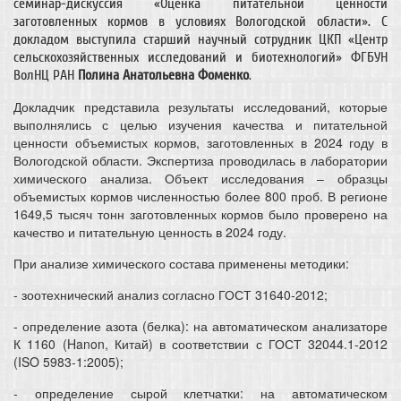
семинар-дискуссия «Оценка питательной ценности
заготовленных кормов в условиях Вологодской области». С
докладом выступила старший научный сотрудник ЦКП «Центр
сельскохозяйственных исследований и биотехнологий» ФГБУН
ВолНЦ РАН
Полина Анатольевна Фоменко
.
Докладчик представила результаты исследований, которые
выполнялись с целью изучения качества и питательной
ценности объемистых кормов, заготовленных в 2024 году в
Вологодской области. Экспертиза проводилась в лаборатории
химического анализа. Объект исследования – образцы
объемистых кормов численностью более 800 проб. В регионе
1649,5 тысяч тонн заготовленных кормов было проверено на
качество и питательную ценность в 2024 году.
При анализе химического состава применены методики:
- зоотехнический анализ согласно ГОСТ 31640-2012;
- определение азота (белка): на автоматическом анализаторе
К 1160 (Hanon, Китай) в соответствии с ГОСТ 32044.1-2012
(ISO 5983-1:2005);
- определение сырой клетчатки: на автоматическом