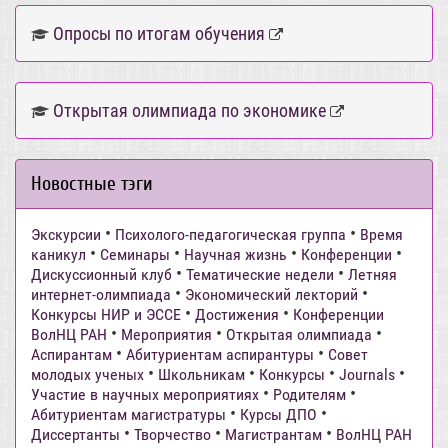
Опросы по итогам обучения
Открытая олимпиада по экономике
Новостные тэги
•
•
Экскурсии
Психолого-педагогическая группа
Время
•
•
•
•
каникул
Семинары
Научная жизнь
Конференции
•
•
Дискуссионный клуб
Тематические недели
Летняя
•
•
интернет-олимпиада
Экономический лекторий
•
•
Конкурсы НИР и ЭССЕ
Достижения
Конференции
•
•
•
ВолНЦ РАН
Мероприятия
Открытая олимпиада
•
•
Аспирантам
Абитуриентам аспирантуры
Совет
•
•
•
•
молодых ученых
Школьникам
Конкурсы
Journals
•
•
Участие в научных мероприятиях
Родителям
•
•
Абитуриентам магистратуры
Курсы ДПО
•
•
•
Диссертанты
Творчество
Магистрантам
ВолНЦ РАН