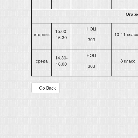
Огар
НОЦ
15.00-
вторник
10-11 клас
16.30
303
НОЦ
14.30-
среда
8 класс
16.00
303
« Go Back