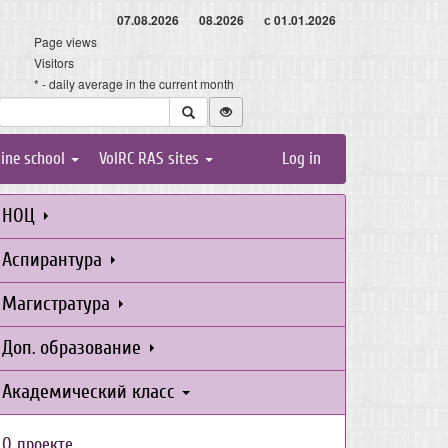
07.08.2026
08.2026
с 01.01.2026
Page views
Visitors
* - daily average in the current month
line school
VolRC RAS sites
Log in
НОЦ
Аспирантура
Магистратура
Доп. образование
Академический класс
О проекте