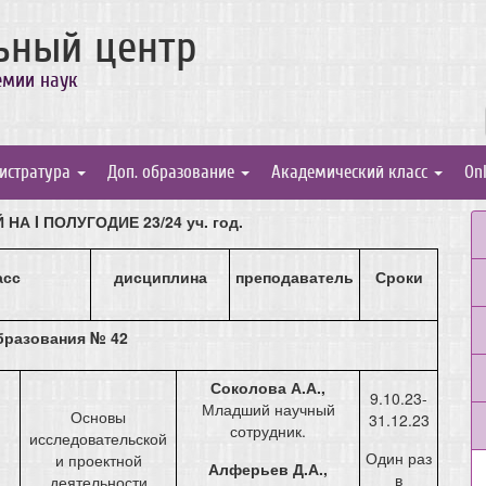
ьный центр
емии наук
истратура
Доп. образование
Академический класс
On
Й НА
I ПОЛУГОДИЕ 23/24 уч. год.
асс
дисциплина
преподаватель
Сроки
бразования № 42
Соколова А.А.,
9.10.23-
Младший научный
Основы
31.12.23
сотрудник.
исследовательской
Один раз
и проектной
Алферьев Д.А.,
в
деятельности