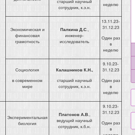
старший научный
неделю
сотрудник, к.э.н.
13.11.23-
31.12.23
Экономическая и
Палкина Д.С
.,
финансовая
инженер-
Один раз
грамотность
исследователь
в
неделю
9.10.23-
Социология
Калашников К.Н.,
31.12.23
в современном
старший научный
Один раз
мире
сотрудник, к.э.н.
в
неделю
9.10.23-
31.12.23
Платонов А.В
.,
Экспериментальная
ведущий научный
Один раз
биология
сотрудник, к.б.н.
в
неделю