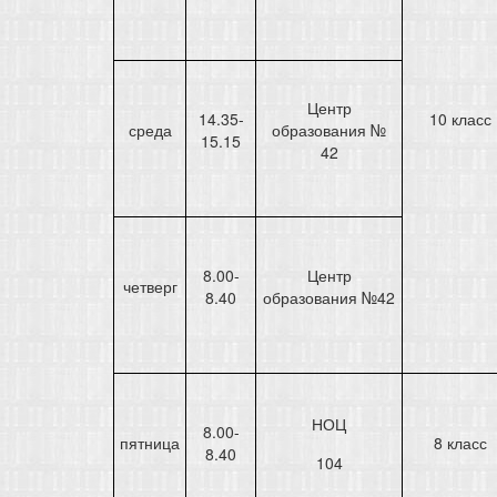
Центр
14.35-
10 класс
среда
образования №
15.15
42
8.00-
Центр
четверг
8.40
образования №42
НОЦ
8.00-
пятница
8 класс
8.40
104