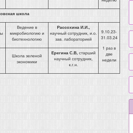
ковская школа
Ведение в
Рассохина И.И.,
9.10.23-
сы
микробиологию и
научный сотрудник, и.о.
31.03.24
биотехнологию
зав. лабораторией
1 раз в
Ерегина С.В,
старший
две
Школа зеленой
научный сотрудник,
недели
экономики
к.г.н.