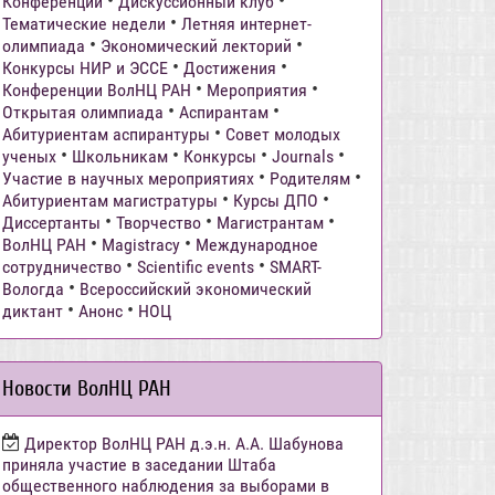
•
•
Конференции
Дискуссионный клуб
•
Тематические недели
Летняя интернет-
•
•
олимпиада
Экономический лекторий
•
•
Конкурсы НИР и ЭССЕ
Достижения
•
•
Конференции ВолНЦ РАН
Мероприятия
•
•
Открытая олимпиада
Аспирантам
•
Абитуриентам аспирантуры
Совет молодых
•
•
•
•
ученых
Школьникам
Конкурсы
Journals
•
•
Участие в научных мероприятиях
Родителям
•
•
Абитуриентам магистратуры
Курсы ДПО
•
•
•
Диссертанты
Творчество
Магистрантам
•
•
ВолНЦ РАН
Magistracy
Международное
•
•
сотрудничество
Scientific events
SMART-
•
Вологда
Всероссийский экономический
•
•
диктант
Анонс
НОЦ
Новости ВолНЦ РАН
Директор ВолНЦ РАН д.э.н. А.А. Шабунова
приняла участие в заседании Штаба
общественного наблюдения за выборами в