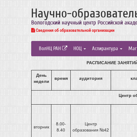
Научно-образовател
Вологодский научный центр Российской акад
Сведения об образовательной организации
ВолНЦ РАН
НОЦ
Аспирантура
Маг
РАСПИСАНИЕ ЗАНЯТИ
День
время
аудитория
кл
недели
Центр о
8.00-
Центр
вторник
8.40
образования №42