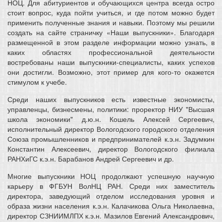
НОЦ. Для абитуриентов и обучающихся центра всегда остро
стоит вопрос, куда пойти учиться, и где потом можно будет
применить полученные знания и навыки. Поэтому мы решили
создать на сайте страничку «Наши выпускники». Благодаря
размещенной в этом разделе информации можно узнать, в
каких областях профессиональной деятельности
востребованы наши выпускники-специалисты, каких успехов
они достигли. Возможно, этот пример для кого-то окажется
стимулом к учебе.
Среди наших выпускников есть известные экономисты,
управленцы, бизнесмены, политики: проректор НИУ "Высшая
школа экономики" д.ю.н. Кошель Алексей Сергеевич,
исполнительный директор Вологодского городского отделения
Союза промышленников и предпринимателей к.э.н. Задумкин
Константин Алексеевич, директор Вологодского филиала
РАНХиГС к.э.н. Барабанов Андрей Сергеевич и др.
Многие выпускники НОЦ продолжают успешную научную
карьеру в ФГБУН ВолНЦ РАН. Среди них заместитель
директора, заведующий отделом исследования уровня и
образа жизни населения к.э.н. Калачикова Ольга Николаевна,
директор СЗНИИМЛПХ к.э.н. Мазилов Евгений Александрович,