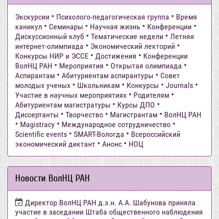
•
•
Экскурсии
Психолого-педагогическая группа
Время
•
•
•
•
каникул
Семинары
Научная жизнь
Конференции
•
•
Дискуссионный клуб
Тематические недели
Летняя
•
•
интернет-олимпиада
Экономический лекторий
•
•
Конкурсы НИР и ЭССЕ
Достижения
Конференции
•
•
•
ВолНЦ РАН
Мероприятия
Открытая олимпиада
•
•
Аспирантам
Абитуриентам аспирантуры
Совет
•
•
•
•
молодых ученых
Школьникам
Конкурсы
Journals
•
•
Участие в научных мероприятиях
Родителям
•
•
Абитуриентам магистратуры
Курсы ДПО
•
•
•
Диссертанты
Творчество
Магистрантам
ВолНЦ РАН
•
•
•
Magistracy
Международное сотрудничество
•
•
Scientific events
SMART-Вологда
Всероссийский
•
•
экономический диктант
Анонс
НОЦ
Новости ВолНЦ РАН
Директор ВолНЦ РАН д.э.н. А.А. Шабунова приняла
участие в заседании Штаба общественного наблюдения