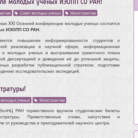
ле молодых ученых ИЭОПП СО РАН!
антам
Совет молодых ученых
Магистрантам
мках XXI Осенней конференции молодых ученых состоится
ых ИЭОПП СО РАН
.
ется повышение информированности студентов о
тной реализации в научной сфере, информационная
в и молодых ученых в выстраивании грамотного плана
кой диссертацией и доведении её до успешной защиты,
ных разработке публикационной стратегии, подготовке
ведению исследовательских экспедиций.
тратуры!
 молодых ученых
Магистрантам
ВолНЦ РАН торжественно вручили студенческие билеты
истратуры. Приветственные слова, напутствия и
и от руководства и преподавателей научного центра.