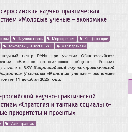
 Всероссийская научно-практическая
стием «Молодые ученые – экономике
антам
Научная жизнь
Мероприятия
Конференции
Конференции ВолНЦ РАН
Магистрантам
 научный центр РАН» при участии Общероссийской
изации «Вольное экономическое общество России»
 участие в
ХХV Всероссийской научно-практической
дународным
участием
«Молодые ученые – экономике
тоится 11 декабря 2025 года.
ероссийской научно-практической
тием «Стратегия и тактика социально-
ые приоритеты и проекты»
х
Магистрантам