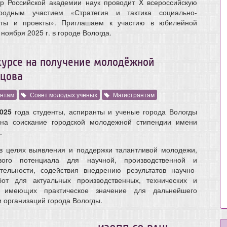
тр Российской академии наук проводит X всероссийскую
родным участием «Стратегия и тактика социально-
еты и проекты». Приглашаем к участию в юбилейной
ноября 2025 г. в городе Вологда.
курсе на получение молодёжной
нцова
нтам
Совет молодых ученых
Магистрантам
025
года студенты, аспиранты и ученые города Вологды
 на соискание городской молодежной стипендии имени
.
в целях выявления и поддержки талантливой молодежи,
вого потенциала для научной, производственной и
тельности, содействия внедрению результатов научно-
бот для актуальных производственных, технических и
, имеющих практическое значение для дальнейшего
 организаций города Вологды.