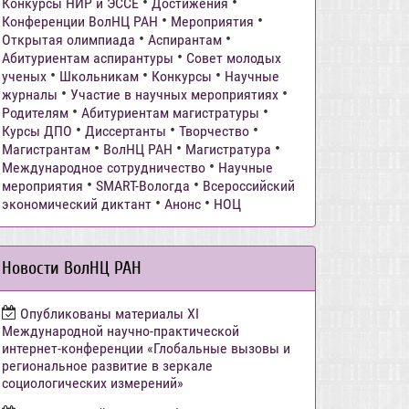
•
•
Конкурсы НИР и ЭССЕ
Достижения
•
•
Конференции ВолНЦ РАН
Мероприятия
•
•
Открытая олимпиада
Аспирантам
•
Абитуриентам аспирантуры
Совет молодых
•
•
•
ученых
Школьникам
Конкурсы
Научные
•
•
журналы
Участие в научных мероприятиях
•
•
Родителям
Абитуриентам магистратуры
•
•
•
Курсы ДПО
Диссертанты
Творчество
•
•
•
Магистрантам
ВолНЦ РАН
Магистратура
•
Международное сотрудничество
Научные
•
•
мероприятия
SMART-Вологда
Всероссийский
•
•
экономический диктант
Анонс
НОЦ
Новости ВолНЦ РАН
Опубликованы материалы XI
Международной научно-практической
интернет-конференции «Глобальные вызовы и
региональное развитие в зеркале
социологических измерений»