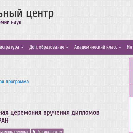
ьный центр
емии наук
истратура
Доп. образование
Академический класс
Ин
ая программа
нная церемония вручения дипломов
РАН
 молодых ученых
Магистрантам