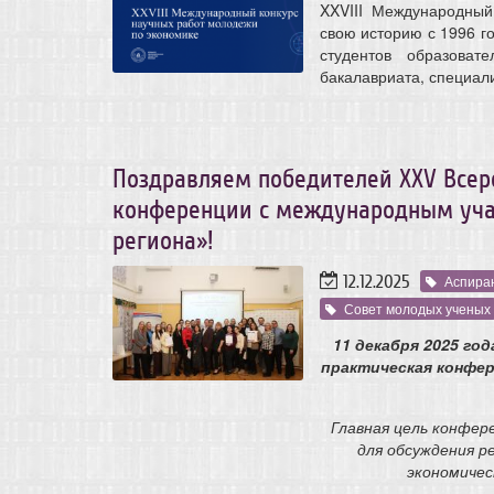
XXVIII Международный
свою историю с 1996 го
студентов образоват
бакалавриата, специали
Поздравляем победителей XXV Всер
конференции с международным уча
региона»!
12.12.2025
Аспира
Совет молодых ученых
11 декабря 2025 го
практическая конфе
Главная цель конфер
для обсуждения р
экономичес