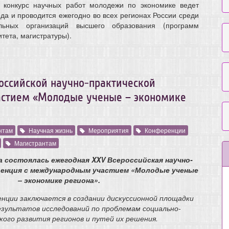
 конкурс научных работ молодежи по экономике ведет
да и проводится ежегодно во всех регионах России среди
ельных организаций высшего образования (программ
тета, магистратуры).
оссийской научно-практической
стием «Молодые ученые – экономике
нтам
Научная жизнь
Мероприятия
Конференции
Магистрантам
да состоялась ежегодная XXV Всероссийская научно-
ренция с международным участием «Молодые ученые
– экономике региона».
енции заключается в создании дискуссионной площадки
езультатов исследований по проблемам социально-
кого развития регионов и путей их решения.