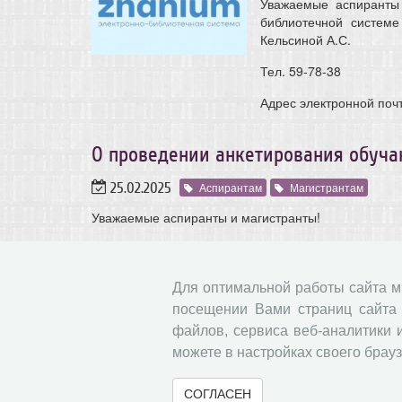
Уважаемые аспиранты 
библиотечной системе
Кельсиной А.С.
Тел. 59-78-38
Адрес электронной поч
О проведении анкетирования обуч
25.02.2025
Аспирантам
Магистрантам
Уважаемые аспиранты и магистранты!
В соответствии с Планом проведения процеду
утвержденным Общественным советом по НОК, в 
анкетирование (опрос) обучающихся образовате
Для оптимальной работы сайта 
образовательной деятельности.
посещении Вами страниц сайта 
файлов, сервиса веб-аналитики 
можете в настройках своего брауз
СОГЛАСЕН