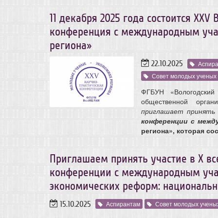
11 декабря 2025 года состоится ХХV
конференция с международным уча
региона»
22.10.2025
Аспир
Совет молодых ученых
ФГБУН «Вологодский
общественной орган
приглашает принять
конференции с меж
региона», которая сос
Приглашаем принять участие в X вс
конференции с международным учас
экономических реформ: национальн
15.10.2025
Аспирантам
Совет молодых учены