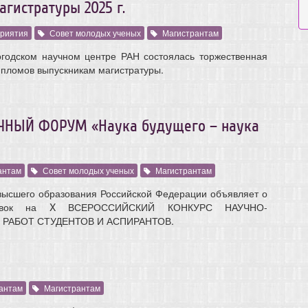
гистратуры 2025 г.
риятия
Совет молодых ученых
Магистрантам
годском научном центре РАН состоялась торжественная
пломов выпускникам магистратуры.
НЫЙ ФОРУМ «Наука будущего – наука
антам
Совет молодых ученых
Магистрантам
высшего образования Российской Федерации объявляет о
аявок на X ВСЕРОССИЙСКИЙ КОНКУРС НАУЧНО-
РАБОТ СТУДЕНТОВ И АСПИРАНТОВ.
антам
Магистрантам