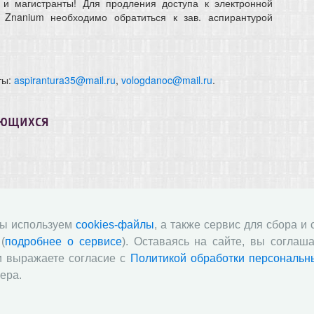
и магистранты! Для продления доступа к электронной
 Znanium необходимо обратиться к зав. аспирантурой
ты:
aspirantura35@mail.ru
,
vologdanoc@mail.ru
.
ающихся
ры независимой оценки качества (НОК) в 2025 году,
период с 03.03.2025 г. по 30.04.2025 г. проводится
льных организаций о качестве условий осуществления
мы используем
cookies-файлы
, а также сервис для сбора и
(
подробнее о сервисе
). Оставаясь на сайте, вы соглаша
и выражаете согласие с
Политикой обработки персональн
ера.