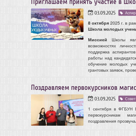
Приглашаем принять участие в Шко
03.09.2025
Аспир
8 октября
2025 г. в ра
Школа молодых учен
Миссией
Школы явля
возможностях личнос
поддержка аспиранто
работы над кандидатс
обучение молодых уче
грантовых заявок, про
Поздравляем первокурсников магис
03.09.2025
Совет
1 сентября в ФГБУН 
первокурсникам маг
поздравления прозвучал