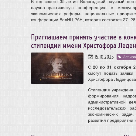
В год своего 35-летия Вологодский научный цен
научно-практическую конференцию с междуна
экономических реформ: национальные приорит
конференции ВолНЦ РАН, которая состоится 27 -28 
Приглашаем принять участие в кон
стипендии имени Христофора Леде
15.10.2025
Аспира
С 20 по 31 октября 2
смогут подать заявки
Христофора Леденцова
Стипендия учреждена 
формирования кадро
административной дея
исследовательских ра
экономических задач
развития предприятий и