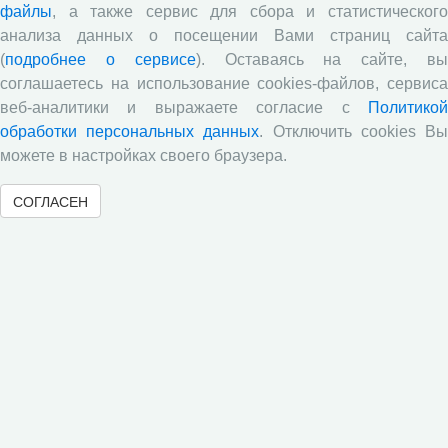
файлы
, а также сервис для сбора и статистического
посвященный результатам социологического опроса
жителей Вологодской области в июне 2026 года
анализа данных о посещении Вами страниц сайта
(
подробнее о сервисе
). Оставаясь на сайте, в
Развитие академической науки в регионе: круглый
соглашаетесь на использование cookies-файлов, сервиса
стол с участием представителей Санкт‑Петербурга и
Вологодской области
веб-аналитики и выражаете согласие с
Политикой
обработки персональных данных
. Отключить cookies В
Все сообщения »
можете в настройках своего браузера.
СОГЛАСЕН
Объявления
Стартовал прием заявок на XI Всероссийский
конкурс научно-исследовательских работ студентов и
аспирантов!
Приглашаем принять участие в XXVIII
Международном конкурсе научных работ молодежи по
экономике
ВНИМАНИЕ!
ХХII Международная научно-практическая