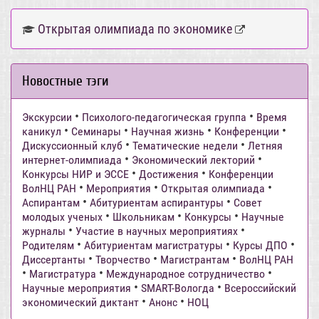
Открытая олимпиада по экономике
Новостные тэги
•
•
Экскурсии
Психолого-педагогическая группа
Время
•
•
•
•
каникул
Семинары
Научная жизнь
Конференции
•
•
Дискуссионный клуб
Тематические недели
Летняя
•
•
интернет-олимпиада
Экономический лекторий
•
•
Конкурсы НИР и ЭССЕ
Достижения
Конференции
•
•
•
ВолНЦ РАН
Мероприятия
Открытая олимпиада
•
•
Аспирантам
Абитуриентам аспирантуры
Совет
•
•
•
молодых ученых
Школьникам
Конкурсы
Научные
•
•
журналы
Участие в научных мероприятиях
•
•
•
Родителям
Абитуриентам магистратуры
Курсы ДПО
•
•
•
Диссертанты
Творчество
Магистрантам
ВолНЦ РАН
•
•
•
Магистратура
Международное сотрудничество
•
•
Научные мероприятия
SMART-Вологда
Всероссийский
•
•
экономический диктант
Анонс
НОЦ