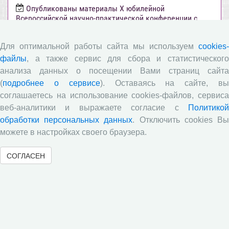
Опубликованы материалы X юбилейной
Всероссийской научно-практической конференции с
международным участием «Стратегия и тактика
реализации социально-экономических реформ:
Для оптимальной работы сайта мы используем
cookies-
национальные приоритеты и проекты», приуроченной к
35-летию Центра
файлы
, а также сервис для сбора и статистического
анализа данных о посещении Вами страниц сайта
Опубликованы материалы XI Международной научно-
(
подробнее о сервисе
). Оставаясь на сайте, в
практической интернет-конференции «Глобальные
вызовы и региональное развитие в зеркале
соглашаетесь на использование cookies-файлов, сервиса
социологических измерений»
веб-аналитики и выражаете согласие с
Политикой
обработки персональных данных
. Отключить cookies В
Вышел новый выпуск информационно-
аналитического бюллетеня «Эффективность
можете в настройках своего браузера.
государственного управления в оценках населения»,
посвященный результатам социологического опроса
СОГЛАСЕН
жителей Вологодской области в июне 2026 года
Развитие академической науки в регионе: круглый
стол с участием представителей Санкт‑Петербурга и
Вологодской области
Все сообщения »