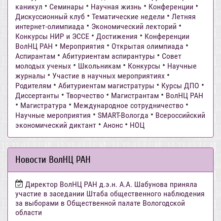
•
•
•
•
каникул
Семинары
Научная жизнь
Конференции
•
•
Дискуссионный клуб
Тематические недели
Летняя
•
•
интернет-олимпиада
Экономический лекторий
•
•
Конкурсы НИР и ЭССЕ
Достижения
Конференции
•
•
•
ВолНЦ РАН
Мероприятия
Открытая олимпиада
•
•
Аспирантам
Абитуриентам аспирантуры
Совет
•
•
•
молодых ученых
Школьникам
Конкурсы
Научные
•
•
журналы
Участие в научных мероприятиях
•
•
•
Родителям
Абитуриентам магистратуры
Курсы ДПО
•
•
•
Диссертанты
Творчество
Магистрантам
ВолНЦ РАН
•
•
•
Магистратура
Международное сотрудничество
•
•
Научные мероприятия
SMART-Вологда
Всероссийский
•
•
экономический диктант
Анонс
НОЦ
Новости ВолНЦ РАН
Директор ВолНЦ РАН д.э.н. А.А. Шабунова приняла
участие в заседании Штаба общественного наблюдения
за выборами в Общественной палате Вологодской
области