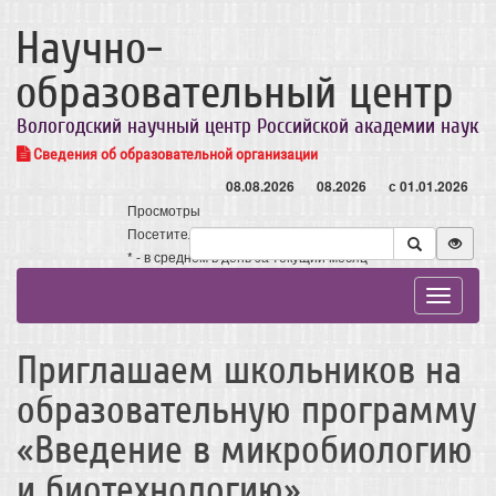
Научно-
образовательный центр
Вологодский научный центр Российской академии наук
Сведения об образовательной организации
08.08.2026
08.2026
с 01.01.2026
Просмотры
Посетители
* - в среднем в день за текущий месяц
Toggle
navigat
Приглашаем школьников на
образовательную программу
«Введение в микробиологию
и биотехнологию»