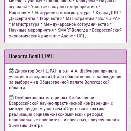
•
•
•
молодых ученых
Школьникам
Конкурсы
Научные
•
•
журналы
Участие в научных мероприятиях
•
•
•
Родителям
Абитуриентам магистратуры
Курсы ДПО
•
•
•
Диссертанты
Творчество
Магистрантам
ВолНЦ РАН
•
•
•
Магистратура
Международное сотрудничество
•
•
Научные мероприятия
SMART-Вологда
Всероссийский
•
•
экономический диктант
Анонс
НОЦ
Новости ВолНЦ РАН
Директор ВолНЦ РАН д.э.н. А.А. Шабунова приняла
участие в заседании Штаба общественного наблюдения
за выборами в Общественной палате Вологодской
области
Опубликованы материалы X юбилейной
Всероссийской научно-практической конференции с
международным участием «Стратегия и тактика
реализации социально-экономических реформ:
национальные приоритеты и проекты», приуроченной к
35-летию Центра