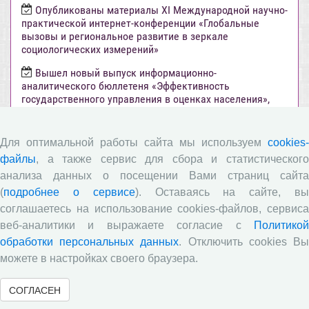
Опубликованы материалы XI Международной научно-
практической интернет-конференции «Глобальные
вызовы и региональное развитие в зеркале
социологических измерений»
Вышел новый выпуск информационно-
аналитического бюллетеня «Эффективность
государственного управления в оценках населения»,
посвященный результатам социологического опроса
жителей Вологодской области в июне 2026 года
Для оптимальной работы сайта мы используем
cookies-
Развитие академической науки в регионе: круглый
файлы
, а также сервис для сбора и статистического
стол с участием представителей Санкт‑Петербурга и
Вологодской области
анализа данных о посещении Вами страниц сайта
(
подробнее о сервисе
). Оставаясь на сайте, в
Все сообщения »
соглашаетесь на использование cookies-файлов, сервиса
веб-аналитики и выражаете согласие с
Политикой
обработки персональных данных
. Отключить cookies В
Объявления
можете в настройках своего браузера.
Стартовал прием заявок на XI Всероссийский
СОГЛАСЕН
конкурс научно-исследовательских работ студентов и
аспирантов!