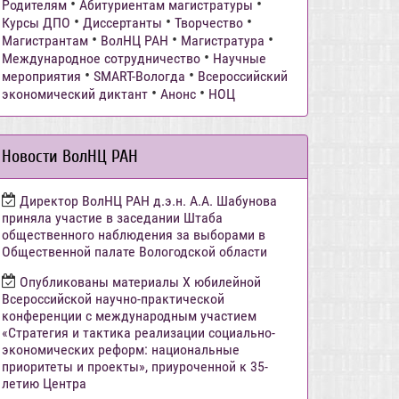
•
•
Родителям
Абитуриентам магистратуры
•
•
•
Курсы ДПО
Диссертанты
Творчество
•
•
•
Магистрантам
ВолНЦ РАН
Магистратура
•
Международное сотрудничество
Научные
•
•
мероприятия
SMART-Вологда
Всероссийский
•
•
экономический диктант
Анонс
НОЦ
Новости ВолНЦ РАН
Директор ВолНЦ РАН д.э.н. А.А. Шабунова
приняла участие в заседании Штаба
общественного наблюдения за выборами в
Общественной палате Вологодской области
Опубликованы материалы X юбилейной
Всероссийской научно-практической
конференции с международным участием
«Стратегия и тактика реализации социально-
экономических реформ: национальные
приоритеты и проекты», приуроченной к 35-
летию Центра