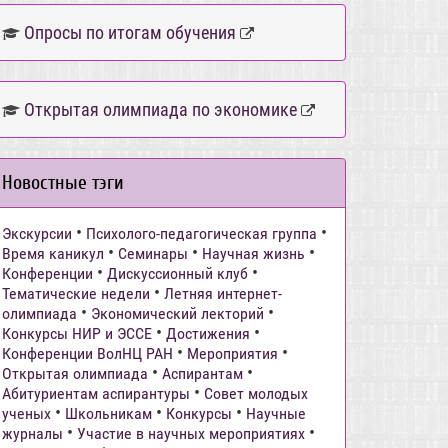
Опросы по итогам обучения
Открытая олимпиада по экономике
Новостные тэги
•
•
Экскурсии
Психолого-педагогическая группа
•
•
•
Время каникул
Семинары
Научная жизнь
•
•
Конференции
Дискуссионный клуб
•
Тематические недели
Летняя интернет-
•
•
олимпиада
Экономический лекторий
•
•
Конкурсы НИР и ЭССЕ
Достижения
•
•
Конференции ВолНЦ РАН
Мероприятия
•
•
Открытая олимпиада
Аспирантам
•
Абитуриентам аспирантуры
Совет молодых
•
•
•
ученых
Школьникам
Конкурсы
Научные
•
•
журналы
Участие в научных мероприятиях