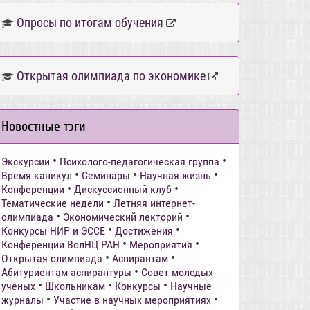
Опросы по итогам обучения
Открытая олимпиада по экономике
Новостные тэги
•
•
Экскурсии
Психолого-педагогическая группа
•
•
•
Время каникул
Семинары
Научная жизнь
•
•
Конференции
Дискуссионный клуб
•
Тематические недели
Летняя интернет-
•
•
олимпиада
Экономический лекторий
•
•
Конкурсы НИР и ЭССЕ
Достижения
•
•
Конференции ВолНЦ РАН
Мероприятия
•
•
Открытая олимпиада
Аспирантам
•
Абитуриентам аспирантуры
Совет молодых
•
•
•
ученых
Школьникам
Конкурсы
Научные
•
•
журналы
Участие в научных мероприятиях