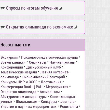
Опросы по итогам обучения
Открытая олимпиада по экономике
Новостные тэги
•
•
Экскурсии
Психолого-педагогическая группа
•
•
•
Время каникул
Семинары
Научная жизнь
•
•
Конференции
Дискуссионный клуб
•
Тематические недели
Летняя интернет-
•
•
олимпиада
Экономический лекторий
•
•
Конкурсы НИР и ЭССЕ
Достижения
•
•
Конференции ВолНЦ РАН
Мероприятия
•
•
Открытая олимпиада
Аспирантам
•
Абитуриентам аспирантуры
Совет молодых
•
•
•
•
ученых
Школьникам
Конкурсы
Journals
•
•
Участие в научных мероприятиях
Родителям