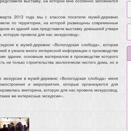
редставили выставку, на которой мне особенно запомнился
арта 2013 года мы с классом посетили музей-деревню
ровели по территории, на которой размещены современные
дном из зданий нам представили выставку домашней утвари
, которую провела для нас экскурсовод».
курсия в музей-деревню «Вологодская слобода», которая
а ней я узнала много интересной информации о производстве
же здание, основным материалом в производстве которого
ь не только строительства экологически чистого дома, но и
 экскурсии в музей-деревню «Вологодская слобода» меня
домостроения и мероприятия, которые организуются для
нравилась викторина, которую для нас провела экскурсовод.
такие же интересные экскурсии».