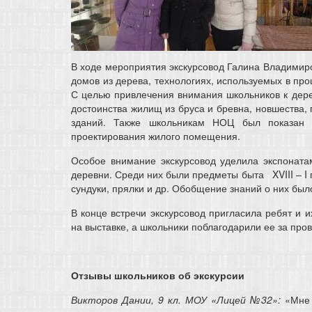
В ходе мероприятия экскурсовод Галина Владимиро
домов из дерева, технологиях, используемых в пр
С целью привлечения внимания школьников к дер
достоинства жилищ из бруса и бревна, новшества
зданий. Также школьникам НОЦ был показан 
проектирования жилого помещения.
Особое внимание экскурсовод уделила экспоната
деревни. Среди них были предметы быта XVIII – I п
сундуки, прялки и др. Обобщение знаний о них бы
В конце встречи экскурсовод пригласила ребят и 
на выставке, а школьники поблагодарили ее за пр
Отзывы школьников об экскурсии
Викторов Дании, 9 кл. МОУ «Лицей №32»:
«Мне о