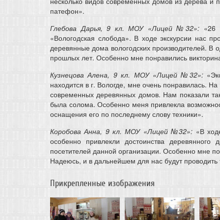
несколько видов современных домов из дерева и п
патефон».
Глебова Дарья, 9 кл. МОУ «Лицей №32»:
«26 м
«Вологодская слобода». В ходе экскурсии нас п
деревянные дома вологодских производителей. В о
прошлых лет. Особенно мне понравились викторина
Кузнецова Алена, 9 кл. МОУ «Лицей №32»:
«Экс
находится в г. Вологде, мне очень понравилась. Н
современных деревянных домов. Нам показали так
была солома. Особенно меня привлекла возможност
оснащения его по последнему слову техники».
Коробова Анна, 9 кл. МОУ «Лицей №32»:
«В ходе
особенно привлекли достоинства деревянного 
посетителей данной организации. Особенно мне по
Надеюсь, и в дальнейшем для нас будут проводить 
Прикрепленные изображения