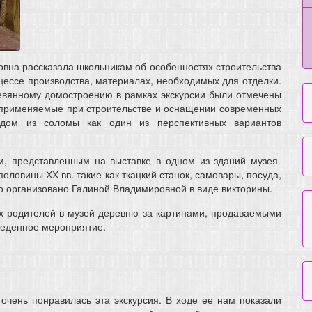
вна рассказала школьникам об особенностях строительства
оцессе производства, материалах, необходимых для отделки.
евянному домостроению в рамках экскурсии были отмечены
, применяемые при строительстве и оснащении современных
дом из соломы как один из перспективных вариантов
м, представленным на выставке в одном из зданий музея-
оловины ХХ вв. такие как ткацкий станок, самовары, посуда,
ло организовано Галиной Владимировной в виде викторины.
их родителей в музей-деревню за картинами, продаваемыми
оведенное мероприятие.
чень понравилась эта экскурсия. В ходе ее нам показали