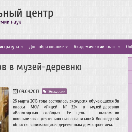
ьный центр
емии наук
истратура
Доп. образование
Академический класс
On
ов в музей-деревню
09.04.2013
Экскурсии
26 марта 2013 года состоялась экскурсия обучающихся 9в
класса МОУ «Лицей №32» в музей-деревню
«Вологодская слобода». Ее цель – знакомство
школьников с деятельностью организаций Вологодской
области, занимающихся деревянным домостроением.