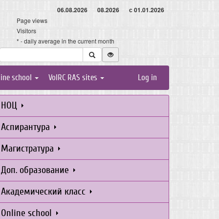
06.08.2026
08.2026
с 01.01.2026
Page views
Visitors
* - daily average in the current month
line school
VolRC RAS sites
Log in
НОЦ
Аспирантура
Магистратура
Доп. образование
Академический класс
Online school