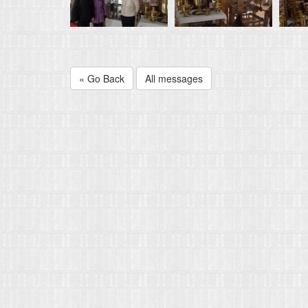
« Go Back
All messages