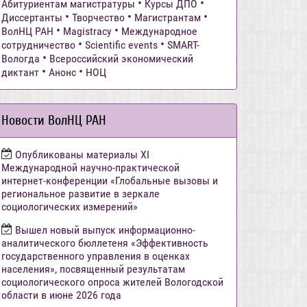
•
•
Абитуриентам магистратуры
Курсы ДПО
•
•
•
Диссертанты
Творчество
Магистрантам
•
•
ВолНЦ РАН
Magistracy
Международное
•
•
сотрудничество
Scientific events
SMART-
•
Вологда
Всероссийский экономический
•
•
диктант
Анонс
НОЦ
Новости ВолНЦ РАН
Опубликованы материалы XI
Международной научно-практической
интернет-конференции «Глобальные вызовы и
региональное развитие в зеркале
социологических измерений»
Вышел новый выпуск информационно-
аналитического бюллетеня «Эффективность
государственного управления в оценках
населения», посвященный результатам
социологического опроса жителей Вологодской
области в июне 2026 года