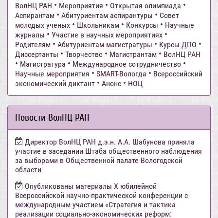
•
•
•
ВолНЦ РАН
Мероприятия
Открытая олимпиада
•
•
Аспирантам
Абитуриентам аспирантуры
Совет
•
•
•
молодых ученых
Школьникам
Конкурсы
Научные
•
•
журналы
Участие в научных мероприятиях
•
•
•
Родителям
Абитуриентам магистратуры
Курсы ДПО
•
•
•
Диссертанты
Творчество
Магистрантам
ВолНЦ РАН
•
•
•
Магистратура
Международное сотрудничество
•
•
Научные мероприятия
SMART-Вологда
Всероссийский
•
•
экономический диктант
Анонс
НОЦ
Новости ВолНЦ РАН
Директор ВолНЦ РАН д.э.н. А.А. Шабунова приняла
участие в заседании Штаба общественного наблюдения
за выборами в Общественной палате Вологодской
области
Опубликованы материалы X юбилейной
Всероссийской научно-практической конференции с
международным участием «Стратегия и тактика
реализации социально-экономических реформ: