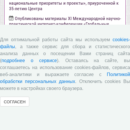
национальные приоритеты и проекты», приуроченной к
35-летию Центра
Опубликованы материалы XI Международной научно-
практической интернет-конференции «Глобальные
вызовы и региональное развитие в зеркале
социологических измерений»
Для оптимальной работы сайта мы используем
cookies-
Вышел новый выпуск информационно-
файлы
, а также сервис для сбора и статистического
аналитического бюллетеня «Эффективность
анализа данных о посещении Вами страниц сайта
государственного управления в оценках населения»,
(
подробнее о сервисе
). Оставаясь на сайте, в
посвященный результатам социологического опроса
жителей Вологодской области в июне 2026 года
соглашаетесь на использование cookies-файлов, сервиса
веб-аналитики и выражаете согласие с
Политикой
Развитие академической науки в регионе: круглый
обработки персональных данных
. Отключить cookies В
стол с участием представителей Санкт‑Петербурга и
Вологодской области
можете в настройках своего браузера.
Все сообщения »
СОГЛАСЕН
Объявления