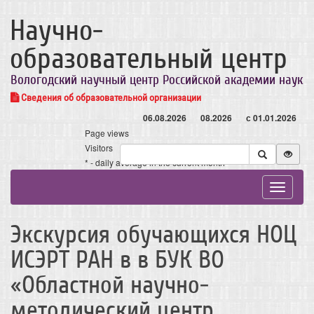
Научно-
образовательный центр
Вологодский научный центр Российской академии наук
Сведения об образовательной организации
06.08.2026
08.2026
с 01.01.2026
Page views
Visitors
* - daily average in the current month
Toggle
navigat
Экскурсия обучающихся НОЦ
ИСЭРТ РАН в в БУК ВО
«Областной научно-
методический центр