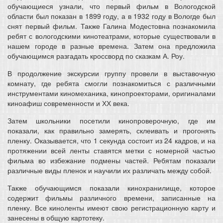
обучающиеся узнали, что первый фильм в Вологодской
области был показан в 1899 году, а в 1932 году в Вологде был
снят первый фильм. Также Галина Модестовна познакомила
ребят с вологодскими кинотеатрами, которые существовали в
нашем городе в разные времена. Затем она предложила
обучающимся разгадать кроссворд по сказкам А. Роу.
В продолжение экскурсии группу провели в выставочную
комнату, где ребята смогли познакомиться с различными
инструментами киномеханика, кинопроекторами, оригиналами
киноафиш современности и ХХ века.
Затем школьники посетили кинопроверочную, где им
показали, как правильно замерять, склеивать и прогонять
пленку. Оказывается, что 1 секунда состоит из 24 кадров, и на
протяжении всей ленты ставятся метки с номерной частью
фильма во избежание подмены частей. Ребятам показали
различные виды пленок и научили их различать между собой.
Также обучающимся показали кинохранилище, которое
содержит фильмы различного времени, записанные на
пленку. Все киноленты имеют свою регистрационную карту и
занесены в общую картотеку.