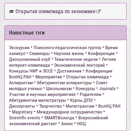
Открытая олимпиада по экономике
Новостные тэги
•
•
Экскурсии
Психолого-педагогическая группа
Время
•
•
•
•
каникул
Семинары
Научная жизнь
Конференции
•
•
Дискуссионный клуб
Тематические недели
Летняя
•
•
интернет-олимпиада
Экономический лекторий
•
•
Конкурсы НИР и ЭССЕ
Достижения
Конференции
•
•
•
ВолНЦ РАН
Мероприятия
Открытая олимпиада
•
•
Аспирантам
Абитуриентам аспирантуры
Совет
•
•
•
•
молодых ученых
Школьникам
Конкурсы
Journals
•
•
Участие в научных мероприятиях
Родителям
•
•
Абитуриентам магистратуры
Курсы ДПО
•
•
•
Диссертанты
Творчество
Магистрантам
ВолНЦ РАН
•
•
•
Magistracy
Международное сотрудничество
•
•
Scientific events
SMART-Вологда
Всероссийский
•
•
экономический диктант
Анонс
НОЦ