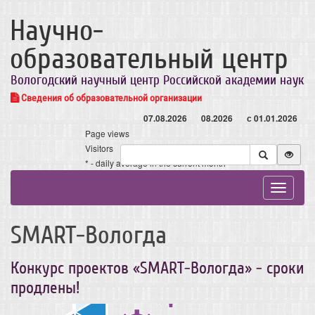
Научно-
образовательный центр
Вологодский научный центр Российской академии наук
Сведения об образовательной организации
07.08.2026
08.2026
с 01.01.2026
Page views
Visitors
* - daily average in the current month
Toggle
navigat
SMART-Вологда
Конкурс проектов «SMART-Вологда» - сроки
продлены!