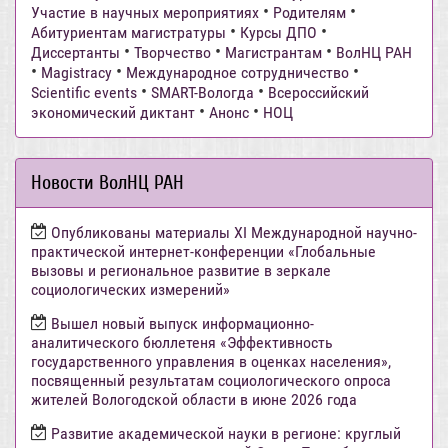
•
•
Участие в научных мероприятиях
Родителям
•
•
Абитуриентам магистратуры
Курсы ДПО
•
•
•
Диссертанты
Творчество
Магистрантам
ВолНЦ РАН
•
•
•
Magistracy
Международное сотрудничество
•
•
Scientific events
SMART-Вологда
Всероссийский
•
•
экономический диктант
Анонс
НОЦ
Новости ВолНЦ РАН
Опубликованы материалы XI Международной научно-
практической интернет-конференции «Глобальные
вызовы и региональное развитие в зеркале
социологических измерений»
Вышел новый выпуск информационно-
аналитического бюллетеня «Эффективность
государственного управления в оценках населения»,
посвященный результатам социологического опроса
жителей Вологодской области в июне 2026 года
Развитие академической науки в регионе: круглый