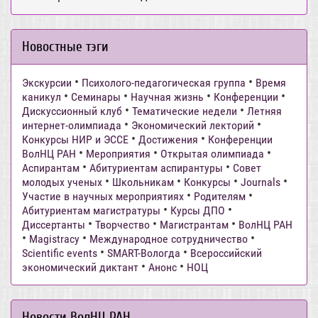
Новостные тэги
•
•
Экскурсии
Психолого-педагогическая группа
Время
•
•
•
•
каникул
Семинары
Научная жизнь
Конференции
•
•
Дискуссионный клуб
Тематические недели
Летняя
•
•
интернет-олимпиада
Экономический лекторий
•
•
Конкурсы НИР и ЭССЕ
Достижения
Конференции
•
•
•
ВолНЦ РАН
Мероприятия
Открытая олимпиада
•
•
Аспирантам
Абитуриентам аспирантуры
Совет
•
•
•
•
молодых ученых
Школьникам
Конкурсы
Journals
•
•
Участие в научных мероприятиях
Родителям
•
•
Абитуриентам магистратуры
Курсы ДПО
•
•
•
Диссертанты
Творчество
Магистрантам
ВолНЦ РАН
•
•
•
Magistracy
Международное сотрудничество
•
•
Scientific events
SMART-Вологда
Всероссийский
•
•
экономический диктант
Анонс
НОЦ
Новости ВолНЦ РАН