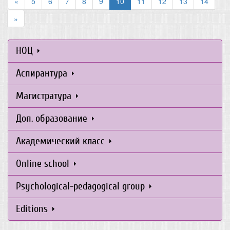
«
5
6
7
8
9
10
11
12
13
14
»
НОЦ
Аспирантура
Магистратура
Доп. образование
Академический класс
Online school
Psychological-pedagogical group
Editions