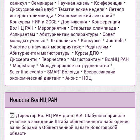
•
•
•
•
каникул
Семинары
Научная жизнь
Конференции
•
•
Дискуссионный клуб
Тематические недели
Летняя
•
•
интернет-олимпиада
Экономический лекторий
•
•
Конкурсы НИР и ЭССЕ
Достижения
Конференции
•
•
•
ВолНЦ РАН
Мероприятия
Открытая олимпиада
•
•
Аспирантам
Абитуриентам аспирантуры
Совет
•
•
•
•
молодых ученых
Школьникам
Конкурсы
Journals
•
•
Участие в научных мероприятиях
Родителям
•
•
Абитуриентам магистратуры
Курсы ДПО
•
•
•
Диссертанты
Творчество
Магистрантам
ВолНЦ РАН
•
•
•
Magistracy
Международное сотрудничество
•
•
Scientific events
SMART-Вологда
Всероссийский
•
•
экономический диктант
Анонс
НОЦ
Новости ВолНЦ РАН
Директор ВолНЦ РАН д.э.н. А.А. Шабунова приняла
участие в заседании Штаба общественного наблюдения
за выборами в Общественной палате Вологодской
области