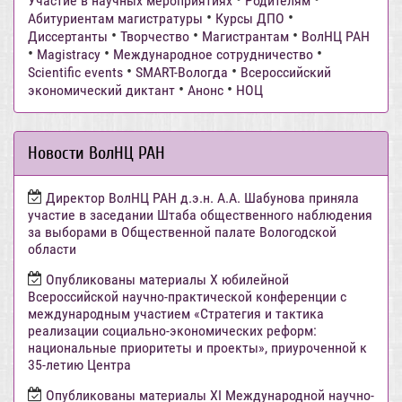
Участие в научных мероприятиях
Родителям
•
•
Абитуриентам магистратуры
Курсы ДПО
•
•
•
Диссертанты
Творчество
Магистрантам
ВолНЦ РАН
•
•
•
Magistracy
Международное сотрудничество
•
•
Scientific events
SMART-Вологда
Всероссийский
•
•
экономический диктант
Анонс
НОЦ
Новости ВолНЦ РАН
Директор ВолНЦ РАН д.э.н. А.А. Шабунова приняла
участие в заседании Штаба общественного наблюдения
за выборами в Общественной палате Вологодской
области
Опубликованы материалы X юбилейной
Всероссийской научно-практической конференции с
международным участием «Стратегия и тактика
реализации социально-экономических реформ:
национальные приоритеты и проекты», приуроченной к
35-летию Центра
Опубликованы материалы XI Международной научно-