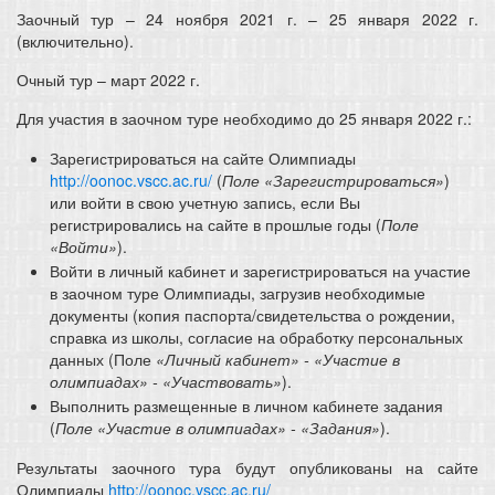
Заочный тур – 24 ноября 2021 г. – 25 января 2022 г.
(включительно).
Очный тур – март 2022 г.
Для участия в заочном туре необходимо до 25 января 2022 г.:
Зарегистрироваться на сайте Олимпиады
http://oonoc.vscc.ac.ru/
(
Поле «Зарегистрироваться»
)
или войти в свою учетную запись, если Вы
регистрировались на сайте в прошлые годы (
Поле
«Войти»
).
Войти в личный кабинет и зарегистрироваться на участие
в заочном туре Олимпиады, загрузив необходимые
документы (копия паспорта/свидетельства о рождении,
справка из школы, согласие на обработку персональных
данных (Поле
«Личный кабинет» - «Участие в
олимпиадах» - «Участвовать»
).
Выполнить размещенные в личном кабинете задания
(
Поле
«Участие в олимпиадах» - «Задания»
).
Результаты заочного тура будут опубликованы на сайте
Олимпиады
http://oonoc.vscc.ac.ru/