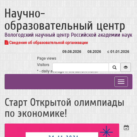
Научно-
образовательный центр
Вологодский научный центр Российской академии наук
Сведения об образовательной организации
09.08.2026
08.2026
с 01.01.2026
Page views
Visitors
* - daily average in the current month
Toggle
navigat
Старт Открытой олимпиады
по экономике!