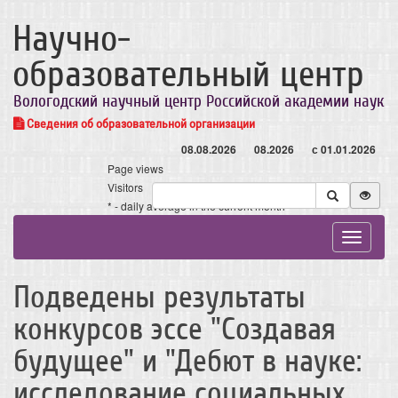
Научно-
образовательный центр
Вологодский научный центр Российской академии наук
Сведения об образовательной организации
08.08.2026
08.2026
с 01.01.2026
Page views
Visitors
* - daily average in the current month
Toggle
navigat
Подведены результаты
конкурсов эссе "Создавая
будущее" и "Дебют в науке:
исследование социальных