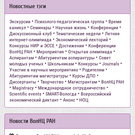
Новостные тэги
•
•
Экскурсии
Психолого-педагогическая группа
Время
•
•
•
•
каникул
Семинары
Научная жизнь
Конференции
•
•
Дискуссионный клуб
Тематические недели
Летняя
•
•
интернет-олимпиада
Экономический лекторий
•
•
Конкурсы НИР и ЭССЕ
Достижения
Конференции
•
•
•
ВолНЦ РАН
Мероприятия
Открытая олимпиада
•
•
Аспирантам
Абитуриентам аспирантуры
Совет
•
•
•
•
молодых ученых
Школьникам
Конкурсы
Journals
•
•
Участие в научных мероприятиях
Родителям
•
•
Абитуриентам магистратуры
Курсы ДПО
•
•
•
Диссертанты
Творчество
Магистрантам
ВолНЦ РАН
•
•
•
Magistracy
Международное сотрудничество
•
•
Scientific events
SMART-Вологда
Всероссийский
•
•
экономический диктант
Анонс
НОЦ
Новости ВолНЦ РАН