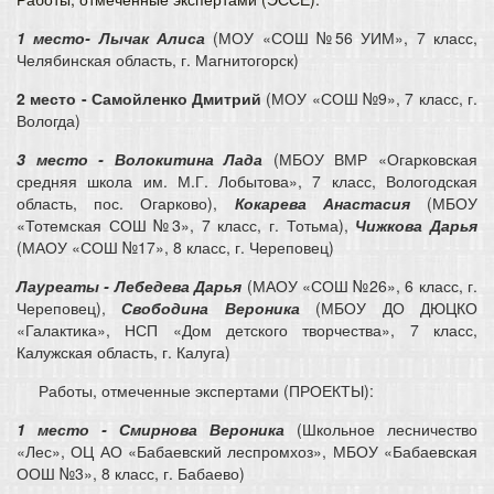
1 место
- Лычак Алиса
(МОУ «СОШ №56 УИМ», 7 класс,
Челябинская область, г. Магнитогорск)
2 место
- Самойленко Дмитрий
(МОУ «СОШ №9», 7 класс, г.
Вологда)
3 место
- Волокитина Лада
(МБОУ ВМР «Огарковская
средняя школа им. М.Г. Лобытова», 7 класс, Вологодская
область, пос. Огарково),
Кокарева Анастасия
(МБОУ
«Тотемская СОШ №3», 7 класс, г. Тотьма),
Чижкова Дарья
(МАОУ «СОШ №17», 8 класс, г. Череповец)
Лауреаты - Лебедева Дарья
(МАОУ «СОШ №26», 6 класс, г.
Череповец),
Свободина Вероника
(МБОУ ДО ДЮЦКО
«Галактика», НСП «Дом детского творчества», 7 класс,
Калужская область, г. Калуга)
Работы, отмеченные экспертами (ПРОЕКТЫ):
1 место
- Смирнова Вероника
(Школьное лесничество
«Лес», ОЦ АО «Бабаевский леспромхоз», МБОУ «Бабаевская
ООШ №3», 8 класс, г. Бабаево)