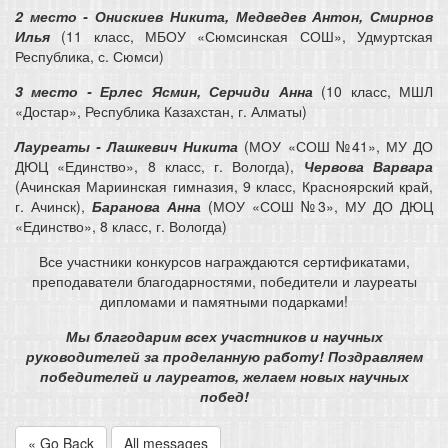
2 место - Онискиев Никита, Медведев Антон, Смирнов
Илья
(11 класс, МБОУ «Сюмсинская СОШ», Удмуртская
Республика, с. Сюмси)
3 место - Ерлес Ясмин, Серчиди Анна
(10 класс, МШЛ
«Достар», Республика Казахстан, г. Алматы)
Лауреаты - Лашкевич Никита
(МОУ «СОШ №41», МУ ДО
ДЮЦ «Единство», 8 класс, г. Вологда),
Червова Варвара
(Ачинская Мариинская гимназия, 9 класс, Красноярский край,
г. Ачинск),
Баранова Анна
(МОУ «СОШ №3», МУ ДО ДЮЦ
«Единство», 8 класс, г. Вологда)
Все участники конкурсов награждаются сертификатами,
преподаватели благодарностями, победители и лауреаты
дипломами и памятными подарками!
Мы благодарим всех участников и научных
руководителей за проделанную работу! Поздравляем
победителей и лауреатов, желаем новых научных
побед!
« Go Back
All messages