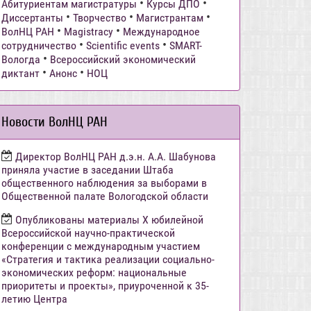
•
•
Абитуриентам магистратуры
Курсы ДПО
•
•
•
Диссертанты
Творчество
Магистрантам
•
•
ВолНЦ РАН
Magistracy
Международное
•
•
сотрудничество
Scientific events
SMART-
•
Вологда
Всероссийский экономический
•
•
диктант
Анонс
НОЦ
Новости ВолНЦ РАН
Директор ВолНЦ РАН д.э.н. А.А. Шабунова
приняла участие в заседании Штаба
общественного наблюдения за выборами в
Общественной палате Вологодской области
Опубликованы материалы X юбилейной
Всероссийской научно-практической
конференции с международным участием
«Стратегия и тактика реализации социально-
экономических реформ: национальные
приоритеты и проекты», приуроченной к 35-
летию Центра