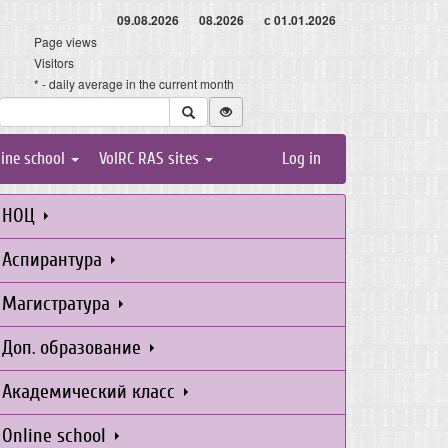
09.08.2026
08.2026
с 01.01.2026
Page views
Visitors
* - daily average in the current month
line school
VolRC RAS sites
Log in
НОЦ
Аспирантура
Магистратура
Доп. образование
Академический класс
Online school