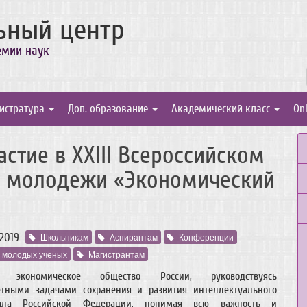
ьный центр
емии наук
истратура
Доп. образование
Академический класс
On
стие в XXIII Всероссийском
т молодежи «Экономический
.2019
Школьникам
Аспирантам
Конференции
 молодых ученых
Магистрантам
е экономическое общество России, руководствуясь
етными задачами сохранения и развития интеллектуального
иала Российской Федерации, понимая всю важность и