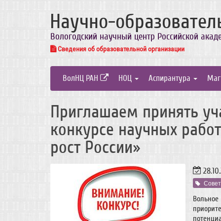
Научно-образовател
Вологодский научный центр Российской акад
Сведения об образовательной организации
ВолНЦ РАН
НОЦ
Аспирантура
Маг
Приглашаем принять уча
конкурсе научных рабо
рост России»
28.10
Совет
Вольно
приорит
потенц