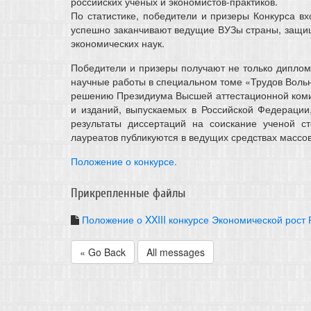
российских ученых и экономистов-практиков.
По статистике, победители и призеры Конкурса вх
успешно заканчивают ведущие ВУЗы страны, защищ
экономических наук.
Победители и призеры получают не только диплом
научные работы в специальном томе «Трудов Вольно
решению Президиума Высшей аттестационной комис
и изданий, выпускаемых в Российской Федерации
результаты диссертаций на соискание ученой с
лауреатов публикуются в ведущих средствах массо
Положение о конкурсе.
Прикрепленные файлы
Положение о XXIII конкурсе Экономической рост
« Go Back
All messages