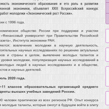
имость экономического образования и его роль в развитии
ионной экономики, объявляет ХХIII Всероссийский конкурс
работ молодежи «Экономический рост России».
ии с 1996 года.
ономическое общество России при поддержке и участии
«Финансовый университет при Правительстве Российской
азета», Института экономики РАН.
ются: вовлечение молодежи в научную деятельность,
тоятельных научных исследованиях по решению актуальных
ионов и страны в целом, выявление молодых талантов и
 уровня молодежи, популяризация научных исследований в
 молодых людей в научных исследованиях и в обществе,
стов и научных деятелей.
юль 2020 года.
-11 классов образовательных организаций среднего
уденты высших учебных заведений России.
0 человек практически из всех регионов РФ. Опыт конкурса
я молодые таланты, которые смогут в будущем войти в элиту