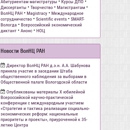
•
•
Абитуриентам магистратуры
Курсы ДПО
•
•
•
Диссертанты
Творчество
Магистрантам
•
•
ВолНЦ РАН
Magistracy
Международное
•
•
сотрудничество
Scientific events
SMART-
•
Вологда
Всероссийский экономический
•
•
диктант
Анонс
НОЦ
Новости ВолНЦ РАН
Директор ВолНЦ РАН д.э.н. А.А. Шабунова
приняла участие в заседании Штаба
общественного наблюдения за выборами в
Общественной палате Вологодской области
Опубликованы материалы X юбилейной
Всероссийской научно-практической
конференции с международным участием
«Стратегия и тактика реализации социально-
экономических реформ: национальные
приоритеты и проекты», приуроченной к 35-
летию Центра