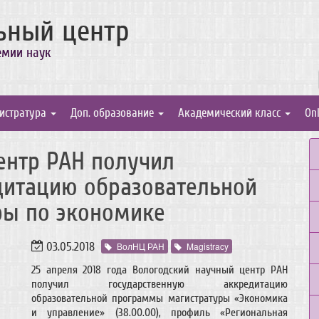
ьный центр
емии наук
истратура
Доп. образование
Академический класс
On
ентр РАН получил
дитацию образовательной
ры по экономике
03.05.2018
ВолНЦ РАН
Magistracy
25 апреля 2018 года Вологодский научный центр РАН
получил государственную аккредитацию
образовательной программы магистратуры «Экономика
и управление» (38.00.00), профиль «Региональная