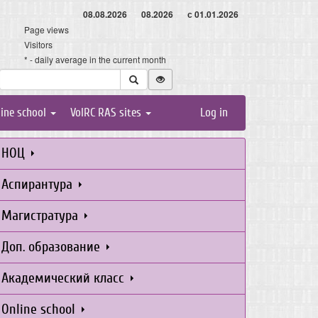
08.08.2026
08.2026
с 01.01.2026
Page views
Visitors
* - daily average in the current month
line school
VolRC RAS sites
Log in
НОЦ
Аспирантура
Магистратура
Доп. образование
Академический класс
Online school