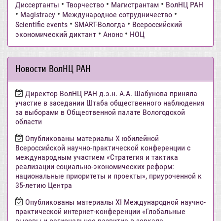
•
•
•
Диссертанты
Творчество
Магистрантам
ВолНЦ РАН
•
•
•
Magistracy
Международное сотрудничество
•
•
Scientific events
SMART-Вологда
Всероссийский
•
•
экономический диктант
Анонс
НОЦ
Новости ВолНЦ РАН
Директор ВолНЦ РАН д.э.н. А.А. Шабунова приняла
участие в заседании Штаба общественного наблюдения
за выборами в Общественной палате Вологодской
области
Опубликованы материалы X юбилейной
Всероссийской научно-практической конференции с
международным участием «Стратегия и тактика
реализации социально-экономических реформ:
национальные приоритеты и проекты», приуроченной к
35-летию Центра
Опубликованы материалы XI Международной научно-
практической интернет-конференции «Глобальные
вызовы и региональное развитие в зеркале