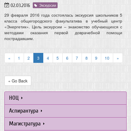
02.03.2016
Экскурсии
29 февраля 2016 года состоялась экскурсия школьников 5
класса общегородского факультатива в учебный центр
«Энергетик». Цель экскурсии – знакомство обучающихся с
методами оказания первой доврачебной помощи
пострадавшим.
«
1
2
3
4
5
6
7
8
9
10
»
« Go Back
НОЦ
Аспирантура
Магистратура