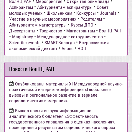
•
•
•
ВолНЦ РАН
Мероприятия
Открытая олимпиада
•
•
Аспирантам
Абитуриентам аспирантуры
Совет
•
•
•
•
молодых ученых
Школьникам
Конкурсы
Journals
•
•
Участие в научных мероприятиях
Родителям
•
•
Абитуриентам магистратуры
Курсы ДПО
•
•
•
Диссертанты
Творчество
Магистрантам
ВолНЦ РАН
•
•
•
Magistracy
Международное сотрудничество
•
•
Scientific events
SMART-Вологда
Всероссийский
•
•
экономический диктант
Анонс
НОЦ
Новости ВолНЦ РАН
Опубликованы материалы XI Международной научно-
практической интернет-конференции «Глобальные
вызовы и региональное развитие в зеркале
социологических измерений»
Вышел новый выпуск информационно-
аналитического бюллетеня «Эффективность
государственного управления в оценках населения»,
посвященный результатам социологического опроса