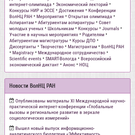
•
•
интернет-олимпиада
Экономический лекторий
•
•
Конкурсы НИР и ЭССЕ
Достижения
Конференции
•
•
•
ВолНЦ РАН
Мероприятия
Открытая олимпиада
•
•
Аспирантам
Абитуриентам аспирантуры
Совет
•
•
•
•
молодых ученых
Школьникам
Конкурсы
Journals
•
•
Участие в научных мероприятиях
Родителям
•
•
Абитуриентам магистратуры
Курсы ДПО
•
•
•
Диссертанты
Творчество
Магистрантам
ВолНЦ РАН
•
•
•
Magistracy
Международное сотрудничество
•
•
Scientific events
SMART-Вологда
Всероссийский
•
•
экономический диктант
Анонс
НОЦ
Новости ВолНЦ РАН
Опубликованы материалы XI Международной научно-
практической интернет-конференции «Глобальные
вызовы и региональное развитие в зеркале
социологических измерений»
Вышел новый выпуск информационно-
аналитического бюллетеня «Эффективность